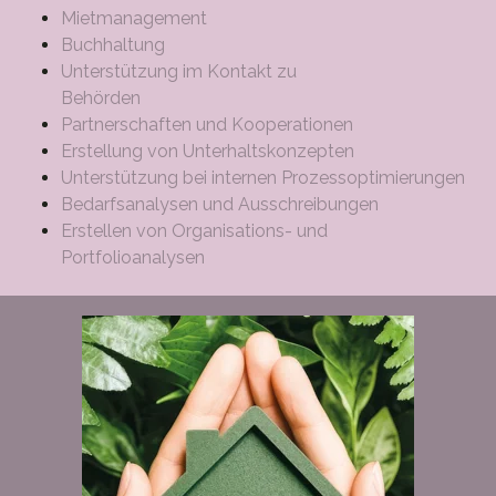
Mietmanagement
Buchhaltung
Unterstützung im Kontakt zu
Behörden
Partnerschaften und Kooperationen
Erstellung von Unterhaltskonzepten
Unterstützung bei internen Prozessoptimierungen
Bedarfsanalysen und Ausschreibungen
Erstellen von Organisations- und
Portfolioanalysen